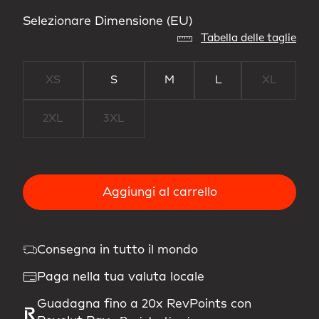
Selezionare Dimensione (EU)
Tabella delle taglie
XS
S
M
L
XL
2XL
3XL
Aggiungi al carrello
Consegna in tutto il mondo
Paga nella tua valuta locale
Guadagna fino a 20x RevPoints con