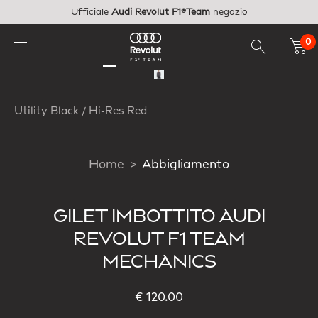
Vai al contenuto principale
Ufficiale
Audi Revolut F1®Team
negozio
0
Utility Black / Hi-Res Red
Home
Abbigliamento
GILET IMBOTTITO AUDI
REVOLUT F1 TEAM
MECHANICS
€ 120.00